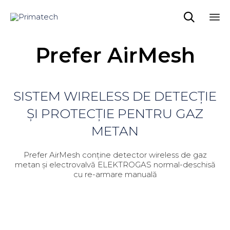

Sk
Prefer AirMesh
to
co
SISTEM WIRELESS DE DETECȚIE
ȘI PROTECȚIE PENTRU GAZ
METAN
Prefer AirMesh conține detector wireless de gaz
metan și electrovalvă ELEKTROGAS normal-deschisă
cu re-armare manuală