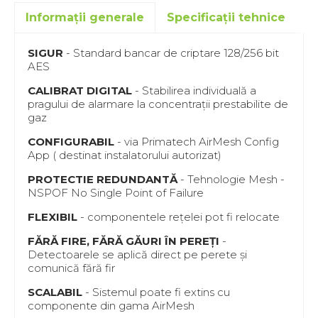
Informații generale
Specificații tehnice
M
SIGUR
- Standard bancar de criptare 128/256 bit
AES
CALIBRAT DIGITAL
- Stabilirea individuală a
pragului de alarmare la concentrații prestabilite de
gaz
CONFIGURABIL
- via Primatech AirMesh Config
App ( destinat instalatorului autorizat)
PROTECTIE REDUNDANTĂ
- Tehnologie Mesh -
NSPOF No Single Point of Failure
FLEXIBIL
- componentele reţelei pot fi relocate
FĂRĂ FIRE, FĂRĂ GĂURI ÎN PEREȚI
-
Detectoarele se aplică direct pe perete și
comunică fără fir
SCALABIL
- Sistemul poate fi extins cu
componente din gama AirMesh