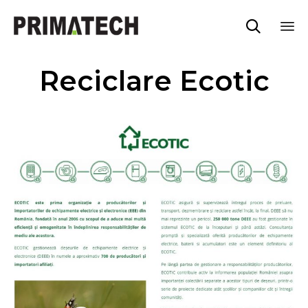

Sk
Reciclare Ecotic
to
co