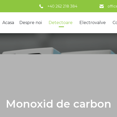
+40 262 218 384
offi
Acasa
Despre noi
Detectoare
Electrovalve
C
Monoxid de carbon