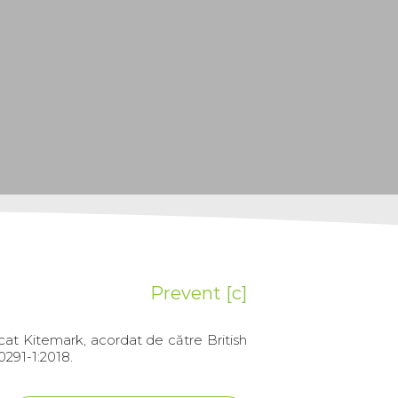
Prevent [c]
at Kitemark, acordat de către British
0291-1:2018.