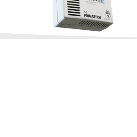
Prevent [d]
Detector cu certificat Kitemark, acord
BS EN 50194-1:2009 și BS EN 50291-1:
Conține senzor electrochimic proiect
de monoxid de carbon și senzor semi
metan.
Vedeți mai multe informații