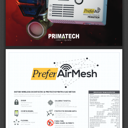
Prefer
SISTEM WIRELESS DE DETECȚIE ȘI PROTECȚIE PENTRU GAZ METAN
SPECIFICAŢII TEHNICE DETECTOR 
Prefer AirMesh conține detector wireless de gaz metan și electrovalvă ELEKTROGAS 
Senzor:                                                   Semiconductor
normal-deschisă cu re-armare manuală
Tensiune de alim.:  230V AC (-10% +10%) 50/60 Hz
Curent absorbit:                                                 17 mA
Gaz detectat:                                                gaz metan
SIGUR
CALIBRAT DIGITAL
Sensibilitate:                                             3% - 20% LIE
Prag de alarmare:                                               9% LIE
Standard bancar
Stabilirea individuala a
Timp de stabilizare iniţial:                    2 min 30 sec
de encriptie
pragului de alarmare 
Indicatori:    LED Verde:                              alimentare
128/256 bit AES
la concentratii prestabilite de gaz.
            LED Bicolor:           - Roşu: alarmă
                                                       - Galben:  defecţiune
                                         - intermitent - stare de veghe
CONFIGURABIL
PROTECTIE REDUNDANTA
                       “R” LED verde:                       comunicare
via aplicaţia PrimaMobile
Tehnologie mesh
                       “B” LED roşu:             baterie descărcată
                       “A” LED roşu:            electrovalvă închisă
“no single point of failure”,
              BUZZER: alarma sonoră - min. 85 dB la 1m
vast superioara unei retele radiale
Durata de viaţă a senzorului:                            5 ani
Temperatura de lucru:                         -10°C ÷ +40°C
FLEXIBIL
FARA FIRE,
Temperatura de depozitare :              -20°C ÷ +50°C
componentele reţelei
Umiditate (fără condensare):             20% - 90% RH
FARA GAURI IN PERETI
pot fi relocate
Grad de protecţie:                                                  IP42
Detectoarele se aplica direct
Material carcasă:                                               ABS V0
pe perete si comunica fara fir
Culoare:                                                                       Alb